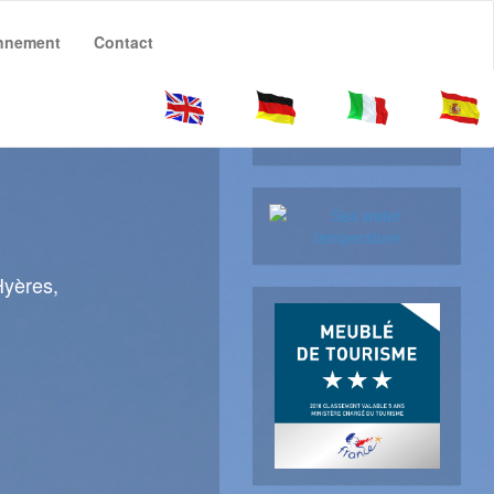
onnement
Contact
Météo Hyères
Hyères
plus d'informations
Hyères,