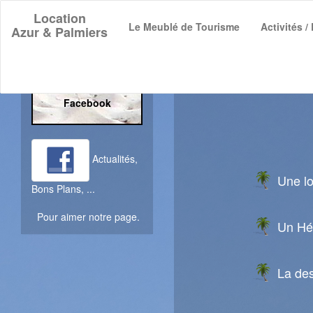
Location
Le Meublé de Tourisme
Activités / 
Azur & Palmiers
-->
Suivez-nous sur
Facebook
Actualités,
Une lo
Bons Plans, ...
Pour aimer notre page.
Un Héb
La des